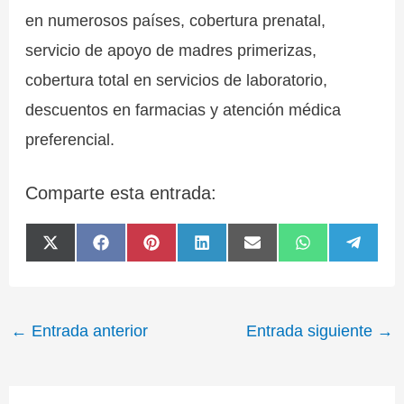
en numerosos países, cobertura prenatal,
servicio de apoyo de madres primerizas,
cobertura total en servicios de laboratorio,
descuentos en farmacias y atención médica
preferencial.
Comparte esta entrada:
Compartir
Compartir
Compartir
Compartir
Compartir
Compartir
Compa
X
F
P
L
E
W
T
en
en
en
en
en
en
en
(
a
i
i
m
h
e
T
c
n
n
a
a
l
w
e
t
k
i
t
e
i
b
e
e
l
s
g
t
o
r
d
A
r
←
Entrada anterior
Entrada siguiente
→
t
o
e
I
p
a
e
k
s
n
p
m
r
t
)