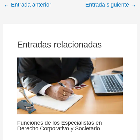
t
o
r
d
A
r
←
Entrada anterior
Entrada siguiente
→
t
o
e
I
p
a
e
k
s
n
p
m
r
t
)
Entradas relacionadas
Funciones de los Especialistas en
Derecho Corporativo y Societario