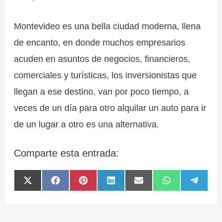
Montevideo es una bella ciudad moderna, llena
de encanto, en donde muchos empresarios
acuden en asuntos de negocios, financieros,
comerciales y turísticas, los inversionistas que
llegan a ese destino, van por poco tiempo, a
veces de un día para otro alquilar un auto para ir
de un lugar a otro es una alternativa.
Comparte esta entrada:
Compartir
Compartir
Compartir
Compartir
Compartir
Compartir
Compa
X
F
P
L
E
W
T
en
en
en
en
en
en
en
(
a
i
i
m
h
e
T
c
n
n
a
a
l
w
e
t
k
i
t
e
i
b
e
e
l
s
g