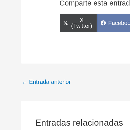
Comparte esta entrad
Compartir
X
Compart
Facebo
en
(Twitter)
en
←
Entrada anterior
Entradas relacionadas