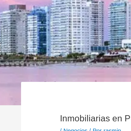
Inmobiliarias en P
/
Negocios
/ Por
rasmin