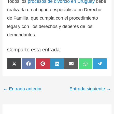
Todos los
procesos de divorcio en Uruguay
debe
realizarla un abogado especialista en Derecho
de Familia, que cumpla con el procedimiento
legal y con los derechos y deberes de los
demandantes.
Comparte esta entrada:
Compartir
Compartir
Compartir
Compartir
Compartir
Compartir
Compa
X
F
P
L
E
W
T
en
en
en
en
en
en
en
(
a
i
i
m
h
e
T
c
n
n
a
a
l
w
e
t
k
i
t
e
i
b
e
e
l
s
g
t
o
r
d
A
r
←
Entrada anterior
Entrada siguiente
→
t
o
e
I
p
a
e
k
s
n
p
m
r
t
)