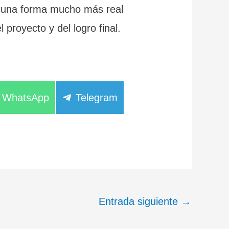
de una forma mucho más real
 proyecto y del logro final.
Compartir
Compartir
WhatsApp
Telegram
en
en
Entrada siguiente
→