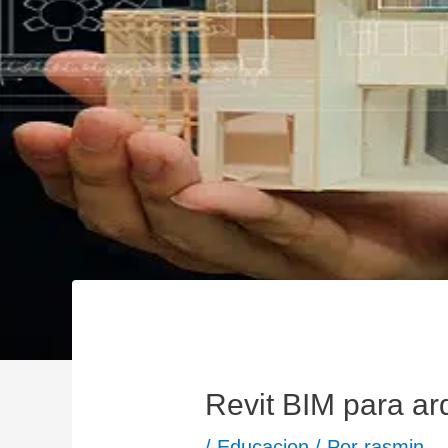
Revit BIM para ar
/
Educacion
/ Por
rasmin