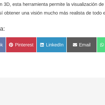
en 3D, esta herramienta permite la visualización 
sí obtener una visión mucho más realista de todo el
a:
ir
Compartir
Compartir
Compartir
ok
Pinterest
LinkedIn
Email
en
en
en