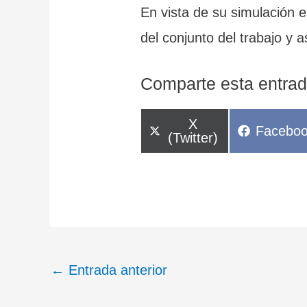
En vista de su simulación 
del conjunto del trabajo y a
Comparte esta entrad
Compartir
X
Compart
Facebo
en
(Twitter)
en
←
Entrada anterior