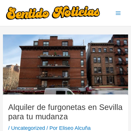
Ir
al
Mai
contenido
Men
Alquiler de furgonetas en Sevilla
para tu mudanza
/
Uncategorized
/ Por
Eliseo Alcuña