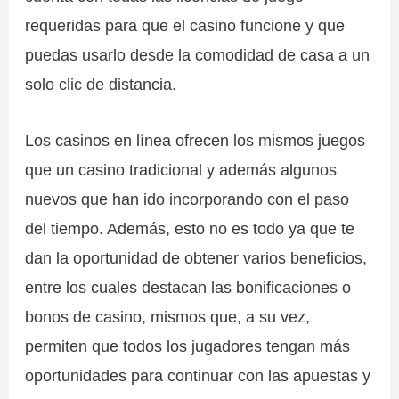
requeridas para que el casino funcione y que
puedas usarlo desde la comodidad de casa a un
solo clic de distancia.
Los casinos en línea ofrecen los mismos juegos
que un casino tradicional y además algunos
nuevos que han ido incorporando con el paso
del tiempo. Además, esto no es todo ya que te
dan la oportunidad de obtener varios beneficios,
entre los cuales destacan las bonificaciones o
bonos de casino, mismos que, a su vez,
permiten que todos los jugadores tengan más
oportunidades para continuar con las apuestas y