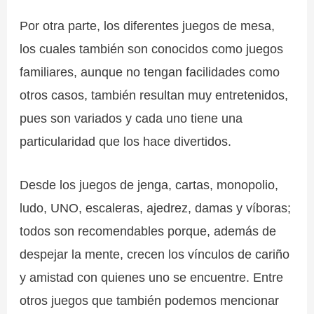
Por otra parte, los diferentes juegos de mesa,
los cuales también son conocidos como juegos
familiares, aunque no tengan facilidades como
otros casos, también resultan muy entretenidos,
pues son variados y cada uno tiene una
particularidad que los hace divertidos.
Desde los juegos de jenga, cartas, monopolio,
ludo, UNO, escaleras, ajedrez, damas y víboras;
todos son recomendables porque, además de
despejar la mente, crecen los vínculos de cariño
y amistad con quienes uno se encuentre. Entre
otros juegos que también podemos mencionar