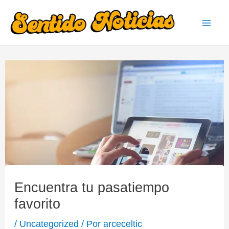
Ir
al
Mai
contenido
Men
Encuentra tu pasatiempo
favorito
/
Uncategorized
/ Por
arceceltic