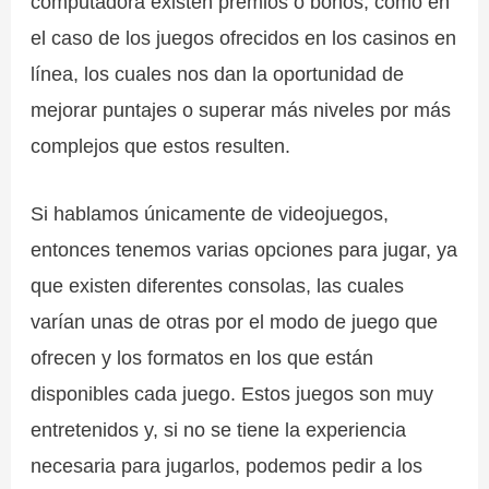
computadora existen premios o bonos, como en
el caso de los juegos ofrecidos en los casinos en
línea, los cuales nos dan la oportunidad de
mejorar puntajes o superar más niveles por más
complejos que estos resulten.
Si hablamos únicamente de videojuegos,
entonces tenemos varias opciones para jugar, ya
que existen diferentes consolas, las cuales
varían unas de otras por el modo de juego que
ofrecen y los formatos en los que están
disponibles cada juego. Estos juegos son muy
entretenidos y, si no se tiene la experiencia
necesaria para jugarlos, podemos pedir a los