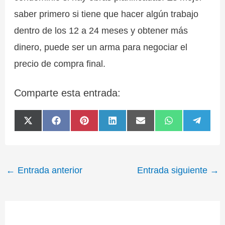
saber primero si tiene que hacer algún trabajo
dentro de los 12 a 24 meses y obtener más
dinero, puede ser un arma para negociar el
precio de compra final.
Comparte esta entrada:
Compartir
Compartir
Compartir
Compartir
Compartir
Compartir
Compa
X
F
P
L
E
W
T
en
en
en
en
en
en
en
(
a
i
i
m
h
e
T
c
n
n
a
a
l
w
e
t
k
i
t
e
i
b
e
e
l
s
g
t
o
r
d
A
r
←
Entrada anterior
Entrada siguiente
→
t
o
e
I
p
a
e
k
s
n
p
m
r
t
)