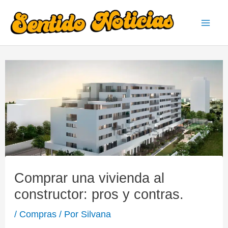
Ir
al
Mai
contenido
Men
Comprar una vivienda al
constructor: pros y contras.
/
Compras
/ Por
Silvana