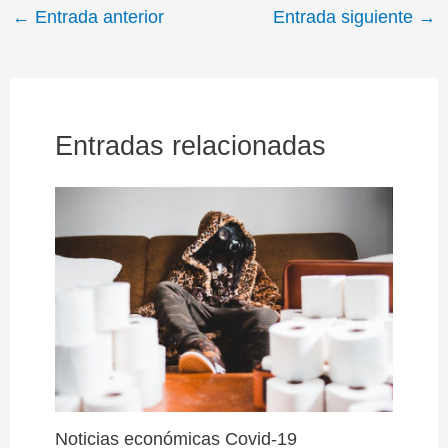
t
o
r
d
A
r
←
Entrada anterior
Entrada siguiente
→
t
o
e
I
p
a
e
k
s
n
p
m
r
t
)
Entradas relacionadas
Noticias económicas Covid-19