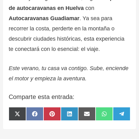
de autocaravanas en Huelva
con
Autocaravanas Guadiamar
. Ya sea para
recorrer la costa, perderte en la montaña o
descubrir ciudades históricas, esta experiencia
te conectará con lo esencial: el viaje.
Este verano, tu casa va contigo. Sube, enciende
el motor y empieza la aventura.
Comparte esta entrada:
Compartir
Compartir
Compartir
Compartir
Compartir
Compartir
Compa
X
F
P
L
E
W
T
en
en
en
en
en
en
en
(
a
i
i
m
h
e
T
c
n
n
a
a
l
w
e
t
k
i
t
e
i
b
e
e
l
s
g