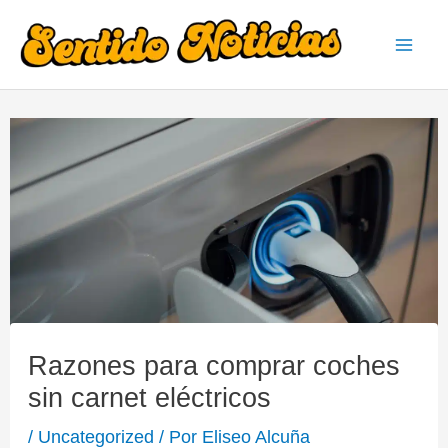
Ir
al
Mai
contenido
Men
Razones para comprar coches
sin carnet eléctricos
/
Uncategorized
/ Por
Eliseo Alcuña