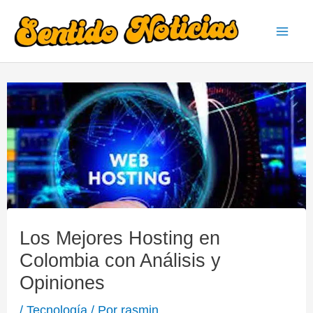
Ir
al
Mai
contenido
Men
Los Mejores Hosting en
Colombia con Análisis y
Opiniones
/
Tecnología
/ Por
rasmin