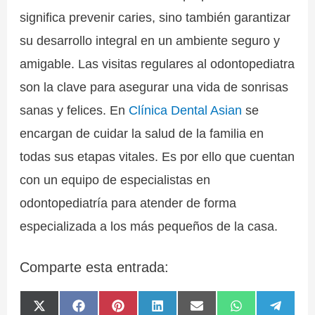
significa prevenir caries, sino también garantizar
su desarrollo integral en un ambiente seguro y
amigable. Las visitas regulares al odontopediatra
son la clave para asegurar una vida de sonrisas
sanas y felices. En
Clínica Dental Asian
se
encargan de cuidar la salud de la familia en
todas sus etapas vitales. Es por ello que cuentan
con un equipo de especialistas en
odontopediatría para atender de forma
especializada a los más pequeños de la casa.
Comparte esta entrada:
Compartir
Compartir
Compartir
Compartir
Compartir
Compartir
Compa
X
F
P
L
E
W
T