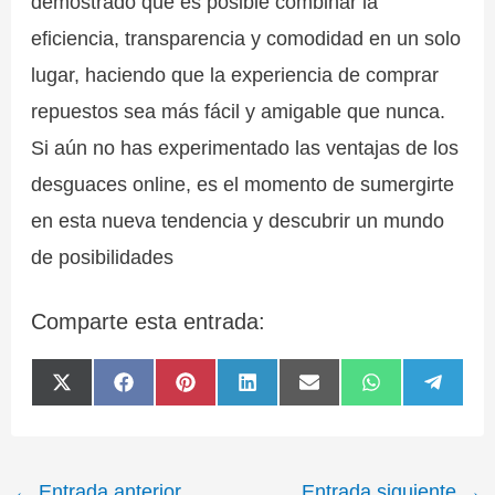
demostrado que es posible combinar la
eficiencia, transparencia y comodidad en un solo
lugar, haciendo que la experiencia de comprar
repuestos sea más fácil y amigable que nunca.
Si aún no has experimentado las ventajas de los
desguaces online, es el momento de sumergirte
en esta nueva tendencia y descubrir un mundo
de posibilidades
Comparte esta entrada:
Compartir
Compartir
Compartir
Compartir
Compartir
Compartir
Compa
X
F
P
L
E
W
T
en
en
en
en
en
en
en
(
a
i
i
m
h
e
T
c
n
n
a
a
l
w
e
t
k
i
t
e
i
b
e
e
l
s
g
t
o
r
d
A
r
←
Entrada anterior
Entrada siguiente
→