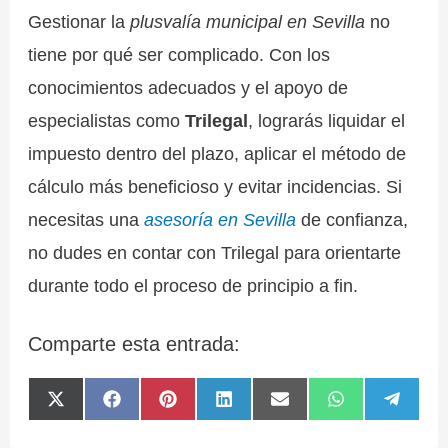
Gestionar la
plusvalía municipal en Sevilla
no
tiene por qué ser complicado. Con los
conocimientos adecuados y el apoyo de
especialistas como
Trilegal
, lograrás liquidar el
impuesto dentro del plazo, aplicar el método de
cálculo más beneficioso y evitar incidencias. Si
necesitas una
asesoría en Sevilla
de confianza,
no dudes en contar con Trilegal para orientarte
durante todo el proceso de principio a fin.
Comparte esta entrada:
Compartir
Compartir
Compartir
Compartir
Compartir
Compartir
Compa
X
F
P
L
E
W
T
en
en
en
en
en
en
en
(
a
i
i
m
h
e
T
c
n
n
a
a
l